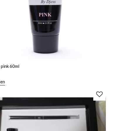
 pink 60ml
len