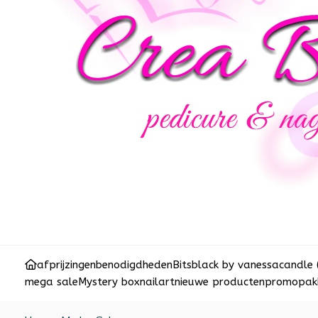
afprijzingen
benodigdheden
Bits
black by vanessa
candle 
mega sale
Mystery box
nailart
nieuwe producten
promopakk