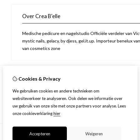
Over Crea B'elle
Medische pedicure en nagelstudio Officiële verdeler van Victo
mystic nails, gelacy, by djess, gel.it.up. Importeur benelux va
van cosmetics zone
Cookies & Privacy
Informatie
We gebruiken cookies en andere technieken om
Over ons
websiteverkeer te analyseren. Ook delen we informatie over
Privacyverklaring
uw gebruik van onze site met onze partners voor analyse.
Lees
Algemene voorwaarden
onze cookieverklaring
hier
Accepteren
Weigeren