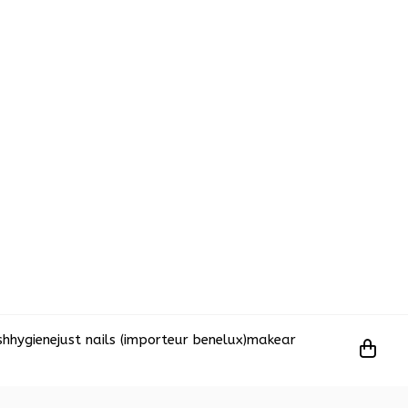
sh
hygiene
just nails (importeur benelux)
makear