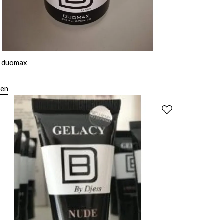
y duomax
len