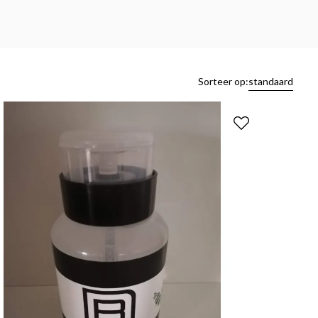
Sorteer op:
standaard