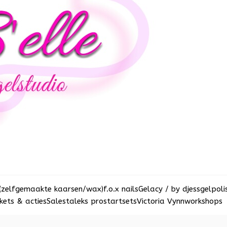
(zelfgemaakte kaarsen/wax)
f.o.x nails
Gelacy / by djess
gelpoli
ets & acties
Sale
staleks pro
startsets
Victoria Vynn
workshops