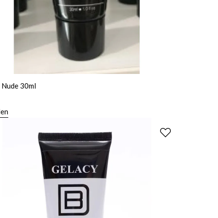
 Nude 30ml
len