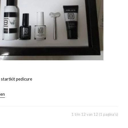
 startkit pedicure
len
1 t/m 12 van 12 (1 pagina's)