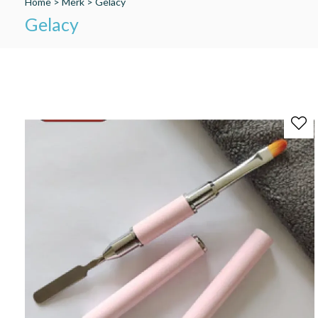
Home
>
Merk
>
Gelacy
Gelacy