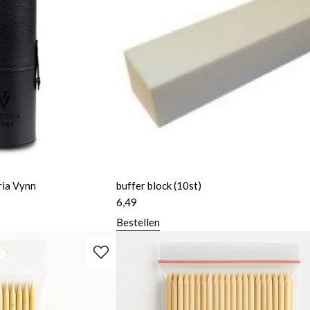
ria Vynn
buffer block (10st)
6,49
Bestellen