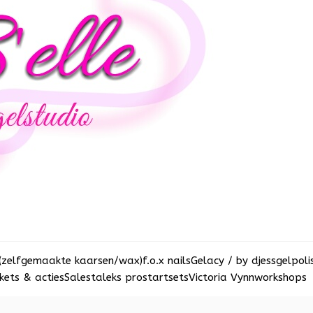
(zelfgemaakte kaarsen/wax)
f.o.x nails
Gelacy / by djess
gelpoli
ets & acties
Sale
staleks pro
startsets
Victoria Vynn
workshops