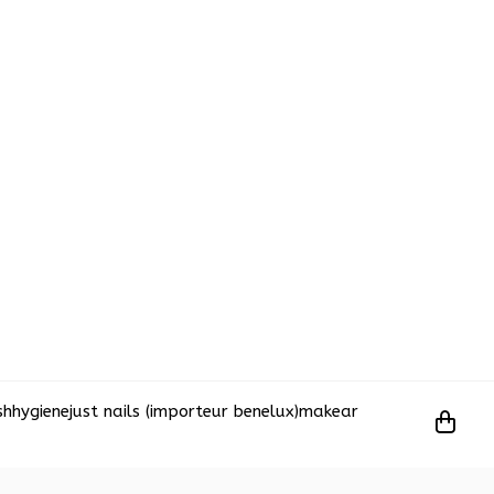
sh
hygiene
just nails (importeur benelux)
makear