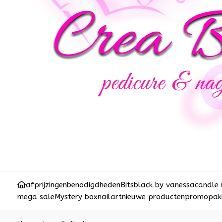
afprijzingen
benodigdheden
Bits
black by vanessa
candle 
mega sale
Mystery box
nailart
nieuwe producten
promopakk