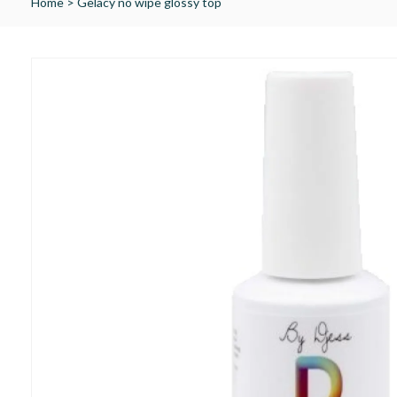
Home
>
Gelacy no wipe glossy top