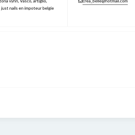
ria vynn, Vasco, artiglio,
crea_belle@hotmail.com
n just nails en impoteur belgie