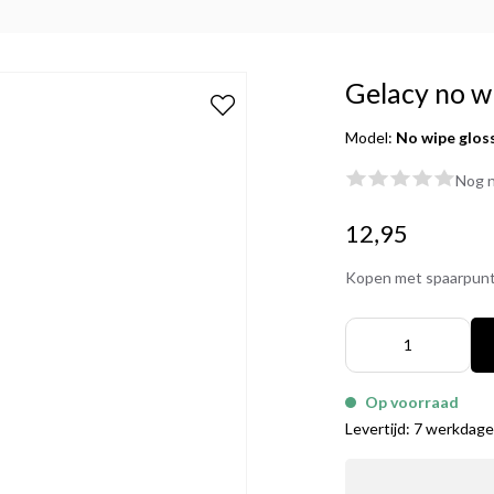
Gelacy no w
Model:
No wipe glos
Nog n
12,95
Kopen met spaarpun
Op voorraad
Levertijd: 7 werkdag