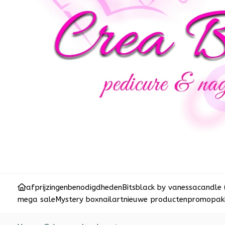
afprijzingen
benodigdheden
Bits
black by vanessa
candle 
mega sale
Mystery box
nailart
nieuwe producten
promopakk