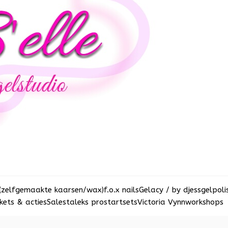
(zelfgemaakte kaarsen/wax)
f.o.x nails
Gelacy / by djess
gelpoli
ets & acties
Sale
staleks pro
startsets
Victoria Vynn
workshops