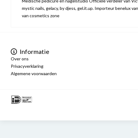
Medische pedicure en nagelstudio Officiële verdeler van Victo
mystic nails, gelacy, by djess, gel.it.up. Importeur benelux va
van cosmetics zone
Informatie
Over ons
Privacyverklaring
Algemene voorwaarden