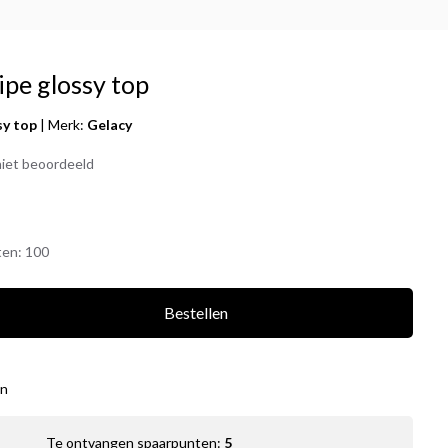
ipe glossy top
sy top
|
Merk:
Gelacy
iet beoordeeld
ten:
100
Bestellen
en
Te ontvangen spaarpunten:
5