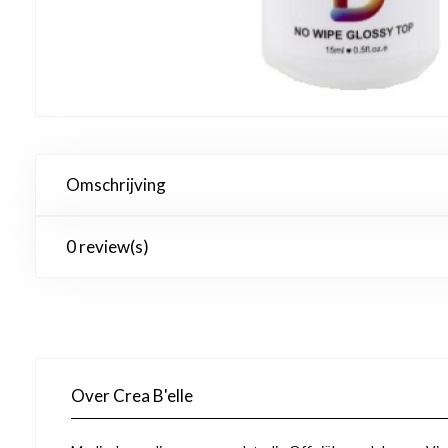
Omschrijving
0 review(s)
Over Crea B'elle