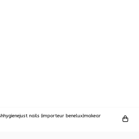
sh
hygiene
just nails (importeur benelux)
makear