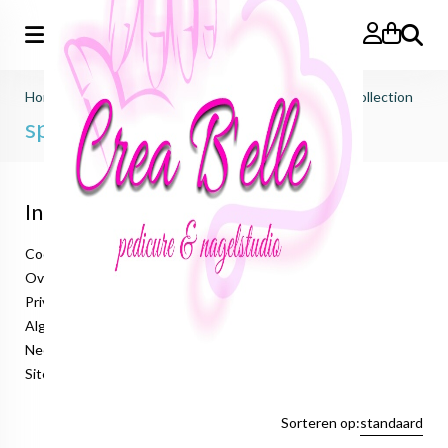
Zoeken
Home
>
candle (zelfgemaakte kaarsen/wax)
>
spring collection
spring collection
Informatie
Cookieverklaring
Over ons
Privacyverklaring
Algemene voorwaarden
Neem contact op
Sitemap
Sorteren op:
standaard