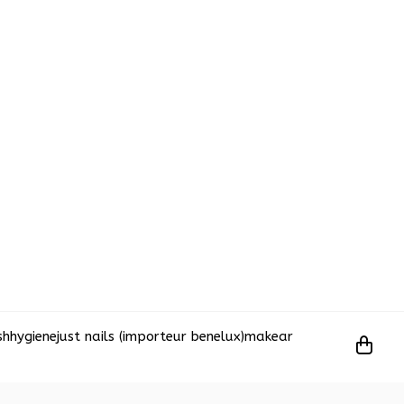
sh
hygiene
just nails (importeur benelux)
makear