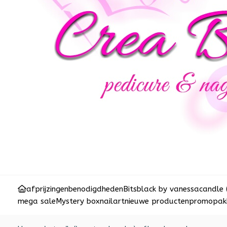
afprijzingen
benodigdheden
Bits
black by vanessa
candle 
mega sale
Mystery box
nailart
nieuwe producten
promopakk