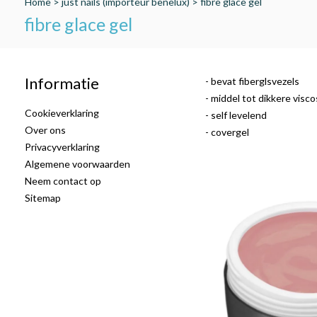
Home
>
just nails (importeur benelux)
>
fibre glace gel
fibre glace gel
Informatie
- bevat fiberglsvezels
- middel tot dikkere visco
Cookieverklaring
- self levelend
Over ons
- covergel
Privacyverklaring
Algemene voorwaarden
Neem contact op
Sitemap