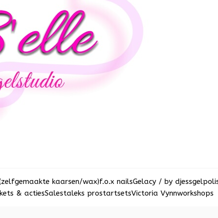
(zelfgemaakte kaarsen/wax)
f.o.x nails
Gelacy / by djess
gelpoli
ets & acties
Sale
staleks pro
startsets
Victoria Vynn
workshops