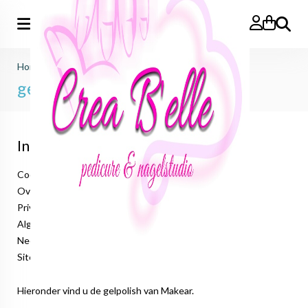
Zoeken
Home
>
makear
>
gelpolish 8ml
gelpolish 8ml
Informatie
Cookieverklaring
Over ons
Privacyverklaring
Algemene voorwaarden
Neem contact op
Sitemap
Hieronder vind u de gelpolish van Makear.