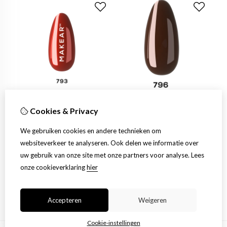
793 Ti Amo - UV Gel Polish
796 Je t'aime - UV Gel Polish
Cookies & Privacy
Makear
Makear
7,99
7,99
We gebruiken cookies en andere technieken om
Bestellen
Bestellen
websiteverkeer te analyseren. Ook delen we informatie over
uw gebruik van onze site met onze partners voor analyse.
Lees
onze cookieverklaring
hier
Accepteren
Weigeren
Cookie-instellingen