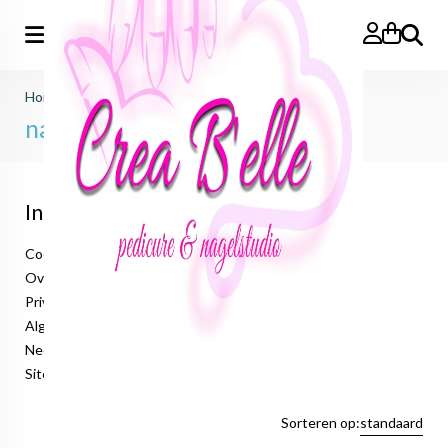
Zoeken
Home
>
nailart
>
nailart liner
nailart liner
Informatie
Cookieverklaring
Over ons
Privacyverklaring
Algemene voorwaarden
Neem contact op
Sitemap
Sorteren op:
standaard