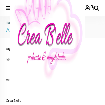
Zoeken
Home
>
Algemene voorwaarden
Algemene voorwaarden
Algemene Voorwaarden WEBSHOP van Crea B'elle
http://creabelle.theshopbuilders.com
Versie geldig vanaf 1 februari 2018
Crea B'elle