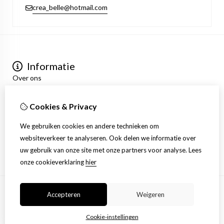
crea_belle@hotmail.com
Informatie
Over ons
Privacyverklaring
Algemene voorwaarden
Cookies & Privacy
Mijn account
Inloggen
We gebruiken cookies en andere technieken om
Bestelhistorie
websiteverkeer te analyseren. Ook delen we informatie over
Verlanglijst
uw gebruik van onze site met onze partners voor analyse.
Lees
Nieuwsbrief
onze cookieverklaring
hier
Accepteren
Weigeren
© Copyright 2026 |
TSB
Cookie-instellingen