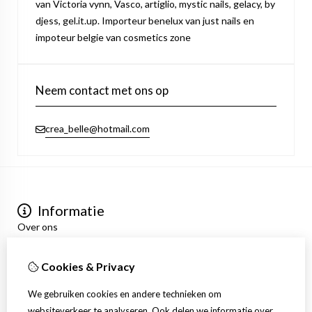
van Victoria vynn, Vasco, artiglio, mystic nails, gelacy, by
djess, gel.it.up. Importeur benelux van just nails en
impoteur belgie van cosmetics zone
Neem contact met ons op
crea_belle@hotmail.com
Informatie
Over ons
Privacyverklaring
Algemene voorwaarden
Cookies & Privacy
Mijn account
Inloggen
We gebruiken cookies en andere technieken om
Bestelhistorie
websiteverkeer te analyseren. Ook delen we informatie over