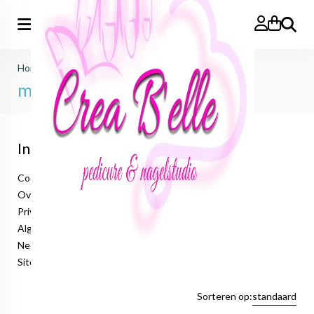
Zoeken
Home
>
mega sale
mega sale
Informatie
Cookieverklaring
Over ons
Privacyverklaring
Algemene voorwaarden
Neem contact op
Sitemap
Sorteren op:
standaard