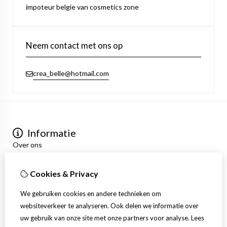
impoteur belgie van cosmetics zone
Neem contact met ons op
crea_belle@hotmail.com
Informatie
Over ons
Privacyverklaring
Algemene voorwaarden
Cookies & Privacy
Mijn account
Inloggen
We gebruiken cookies en andere technieken om
Bestelhistorie
websiteverkeer te analyseren. Ook delen we informatie over
Verlanglijst
uw gebruik van onze site met onze partners voor analyse.
Lees