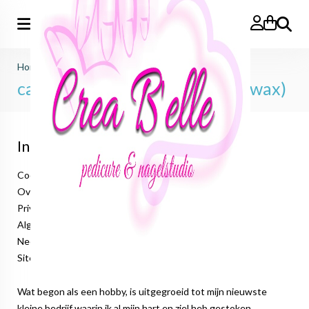
Zoeken
Home
>
candle (zelfgemaakte kaarsen/wax)
candle (zelfgemaakte kaarsen/wax)
Informatie
Cookieverklaring
Over ons
Privacyverklaring
Algemene voorwaarden
Neem contact op
Sitemap
Wat begon als een hobby, is uitgegroeid tot mijn nieuwste
kleine bedrijf waarin ik al mijn hart en ziel heb gestoken.