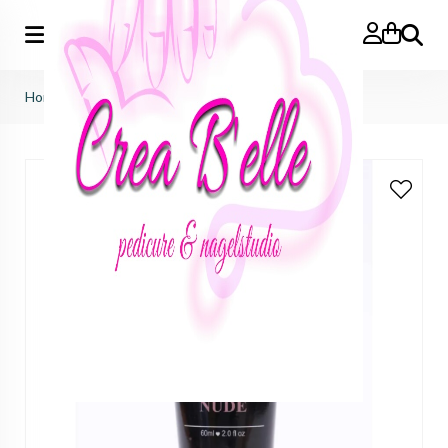
Zoeken
Home
>
Gelacy / by djess
>
gelacy
>
Gelacy nude 60ml