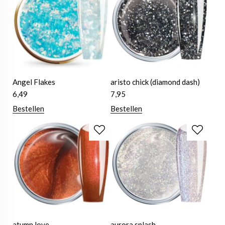
Angel Flakes
aristo chick (diamond dash)
6,49
7,95
Bestellen
Bestellen
atumn love
aurora splash