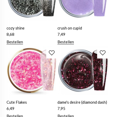
cozy shine
crush on cupid
8,68
7,49
Bestellen
Bestellen
Cute Flakes
dame's desire (diamond dash)
6,49
7,95
Bestellen
Bestellen