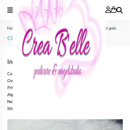
Zoeken
Home
>
just nails (importeur benelux)
>
colorgels effect gels
colorgels effect gels
Informatie
Cookieverklaring
Over ons
Privacyverklaring
Algemene voorwaarden
Neem contact op
Sitemap