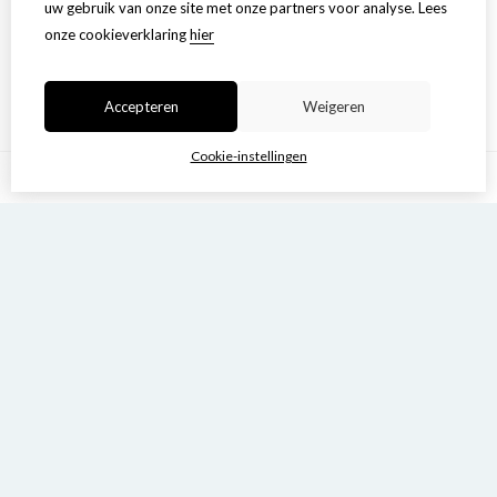
uw gebruik van onze site met onze partners voor analyse.
Lees
onze cookieverklaring
hier
Accepteren
Weigeren
Cookie-instellingen
....
1
2
3
4
5
Toon meer
>|
forest vibes
free diamond
7,49
7,49
Bestellen
Bestellen
frosted queen 5D
fuchsia