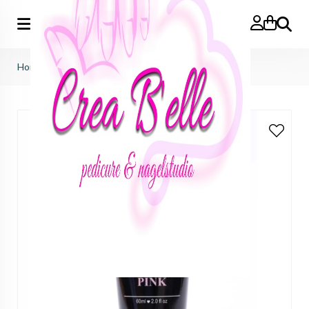
Zoeken
Home
>
Gelacy / by djess
>
gelacy
>
Gelacy pink 60ml