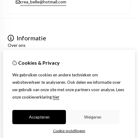
crea_belle@hotmail.com
Informatie
Over ons
Privacyverklaring
Algemene voorwaarden
Cookies & Privacy
Mijn account
Inloggen
We gebruiken cookies en andere technieken om
Bestelhistorie
websiteverkeer te analyseren. Ook delen we informatie over
Verlanglijst
uw gebruik van onze site met onze partners voor analyse.
Lees
Nieuwsbrief
onze cookieverklaring
hier
Accepteren
Weigeren
© Copyright 2026 |
TSB
Cookie-instellingen