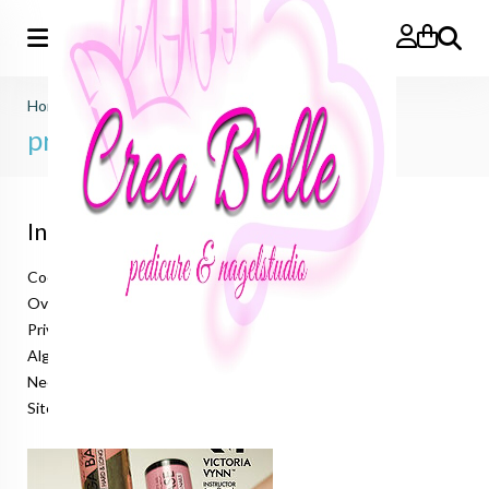
Zoeken
Home
>
Victoria Vynn
>
prep, base & top coat
prep, base & top coat
Informatie
Cookieverklaring
Over ons
Privacyverklaring
Algemene voorwaarden
Neem contact op
Sitemap