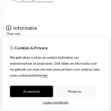
Informatie
Over ons
Privacyverklaring
Algemene voorwaarden
Cookies & Privacy
Mijn account
Inloggen
We gebruiken cookies en andere technieken om
Bestelhistorie
websiteverkeer te analyseren. Ook delen we informatie over
Verlanglijst
uw gebruik van onze site met onze partners voor analyse.
Lees
Nieuwsbrief
onze cookieverklaring
hier
Accepteren
Weigeren
© Copyright 2026 |
TSB
Cookie-instellingen