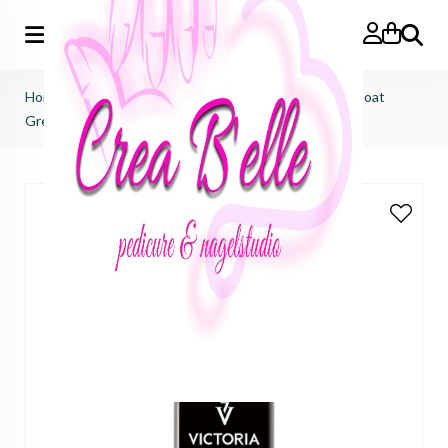
Zoeken
Home
>
Victoria Vynn
>
prep, base & top coat
>
Top Coat
Green Mirage