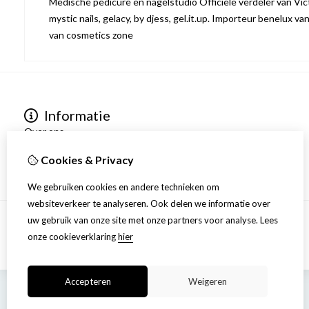
Medische pedicure en nagelstudio Officiële verdeler van Victo
mystic nails, gelacy, by djess, gel.it.up. Importeur benelux va
van cosmetics zone
Informatie
Over ons
Privacyverklaring
Cookies & Privacy
Algemene voorwaarden
We gebruiken cookies en andere technieken om
websiteverkeer te analyseren. Ook delen we informatie over
uw gebruik van onze site met onze partners voor analyse.
Lees
onze cookieverklaring
hier
Accepteren
Weigeren