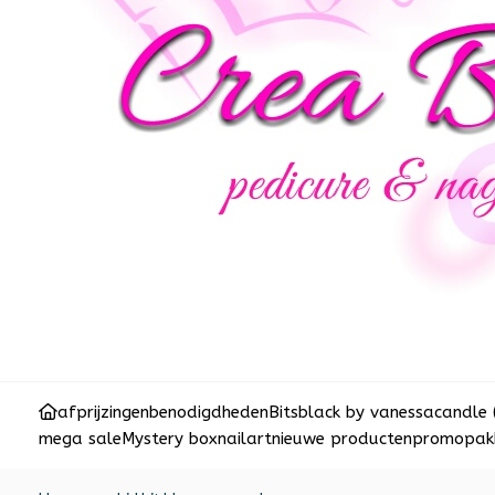
afprijzingen
benodigdheden
Bits
black by vanessa
candle 
mega sale
Mystery box
nailart
nieuwe producten
promopakk