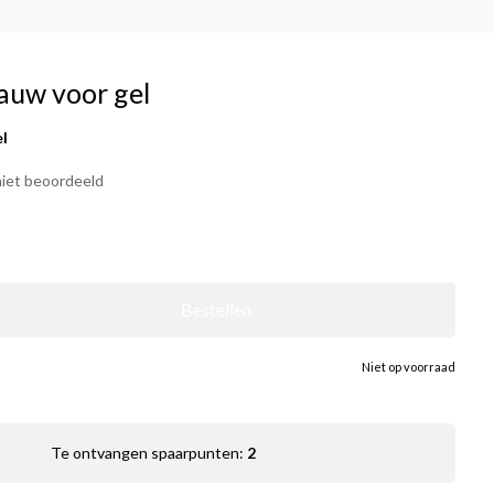
lauw voor gel
el
iet beoordeeld
Bestellen
Niet op voorraad
Te ontvangen spaarpunten:
2