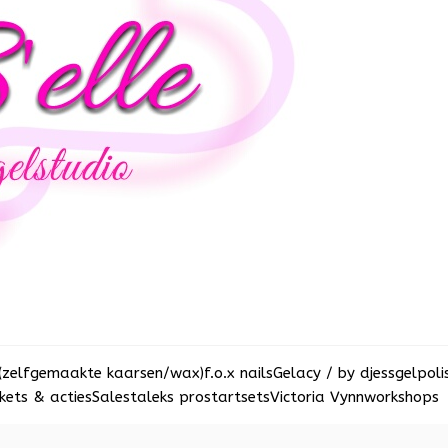
(zelfgemaakte kaarsen/wax)
f.o.x nails
Gelacy / by djess
gelpoli
ets & acties
Sale
staleks pro
startsets
Victoria Vynn
workshops