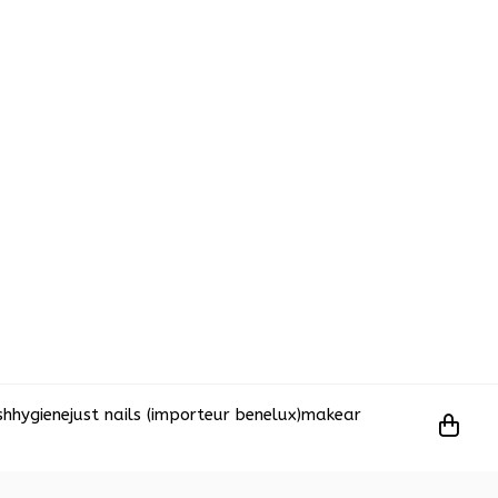
sh
hygiene
just nails (importeur benelux)
makear