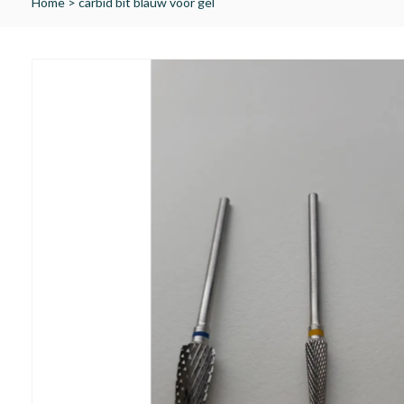
Home
>
carbid bit blauw voor gel