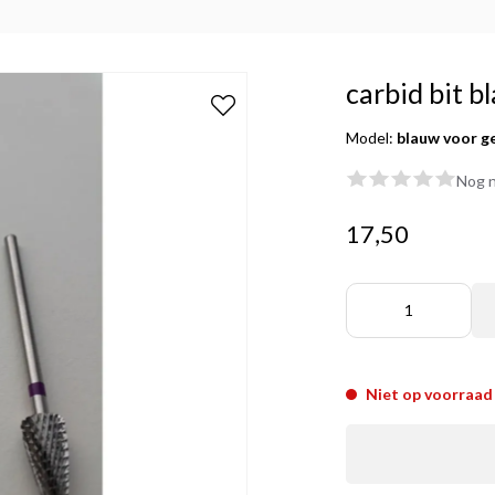
carbid bit b
Model:
blauw voor g
Nog n
17,50
Niet op voorraad