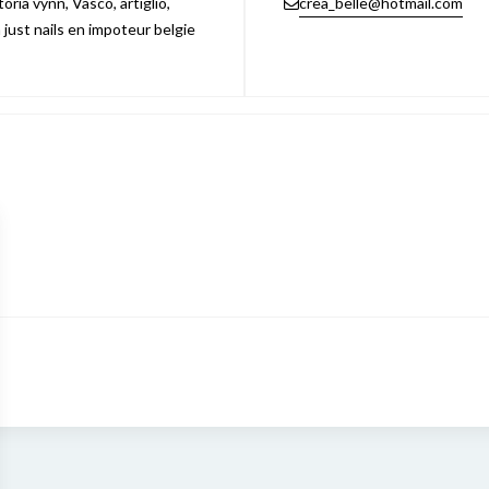
ria vynn, Vasco, artiglio,
crea_belle@hotmail.com
n just nails en impoteur belgie