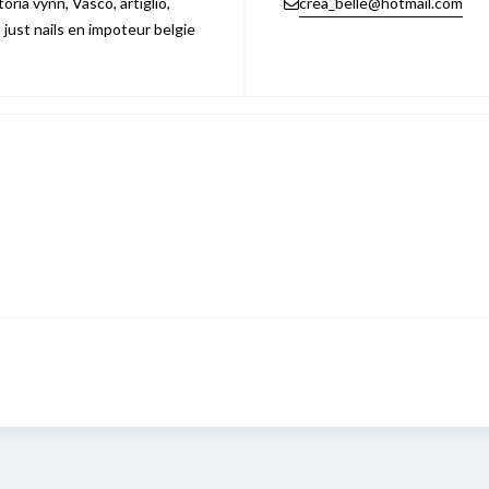
ria vynn, Vasco, artiglio,
crea_belle@hotmail.com
n just nails en impoteur belgie