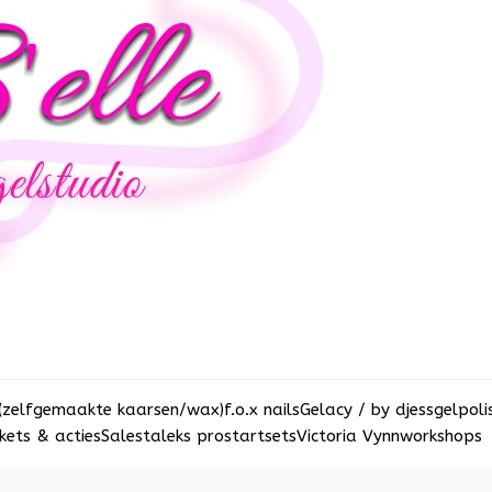
(zelfgemaakte kaarsen/wax)
f.o.x nails
Gelacy / by djess
gelpoli
ets & acties
Sale
staleks pro
startsets
Victoria Vynn
workshops