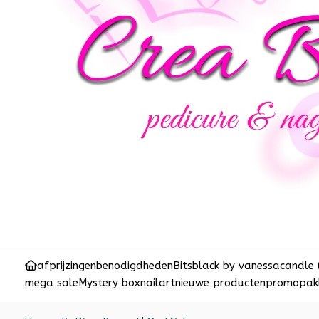
afprijzingen
benodigdheden
Bits
black by vanessa
candle 
mega sale
Mystery box
nailart
nieuwe producten
promopakk