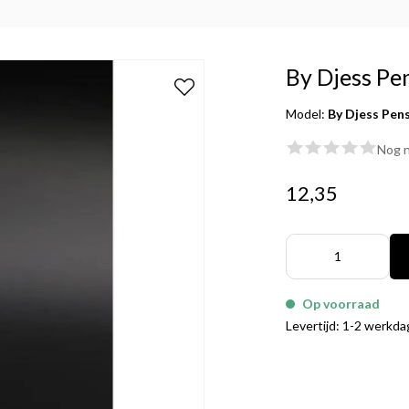
By Djess Pen
Model:
By Djess Pens
Nog n
12,35
Op voorraad
Levertijd: 1-2 werkd