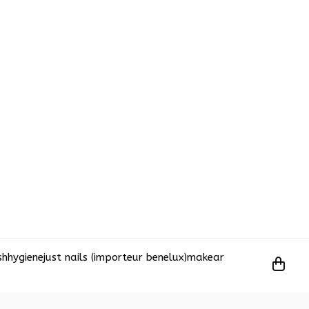
sh
hygiene
just nails (importeur benelux)
makear