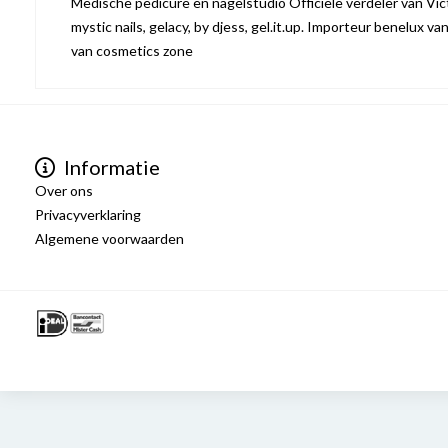
Medische pedicure en nagelstudio Officiële verdeler van Victo
mystic nails, gelacy, by djess, gel.it.up. Importeur benelux va
van cosmetics zone
Informatie
Over ons
Privacyverklaring
Algemene voorwaarden