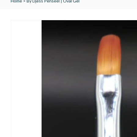
Home
>
By Djess Penseel | Oval Gel