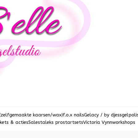
(zelfgemaakte kaarsen/wax)
f.o.x nails
Gelacy / by djess
gelpoli
ets & acties
Sale
staleks pro
startsets
Victoria Vynn
workshops