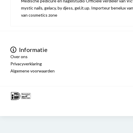
Medische pedicure en nagelstudio Officiële verdeler van Victo
mystic nails, gelacy, by djess, gel.it.up. Importeur benelux va
van cosmetics zone
Informatie
Over ons
Privacyverklaring
Algemene voorwaarden