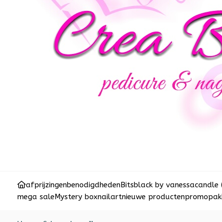
afprijzingen
benodigdheden
Bits
black by vanessa
candle 
mega sale
Mystery box
nailart
nieuwe producten
promopakk