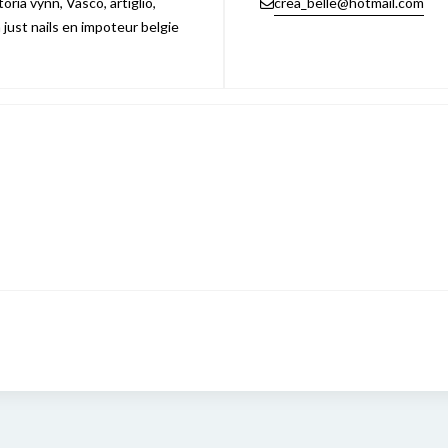
ria vynn, Vasco, artiglio,
crea_belle@hotmail.com
n just nails en impoteur belgie