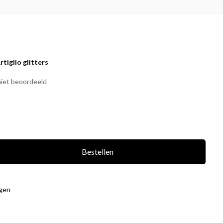
rtiglio glitters
iet beoordeeld
Bestellen
agen