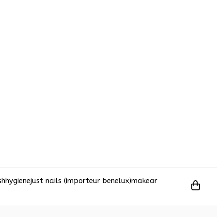
sh
hygiene
just nails (importeur benelux)
makear