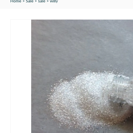
Home
>
Sale
>
sale
>
willy