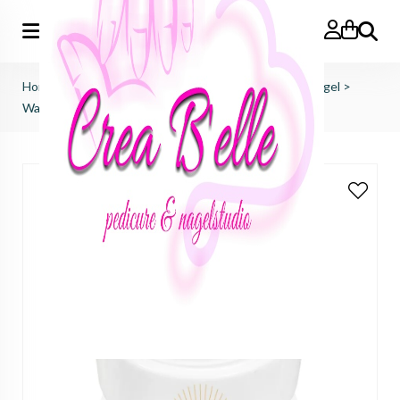
Zoeken
Home
>
just nails (importeur benelux)
>
hypnotic colorgel
>
Wake & Bake