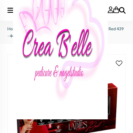
Zoeken
Home
>
Victoria Vynn Salon Gellak 8-pack Ladies Love Red 439
- 444