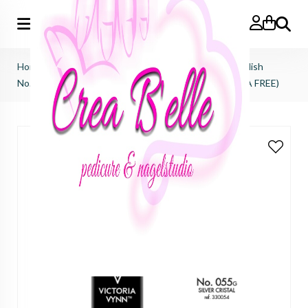
Zoeken
Home
>
Victoria Vynn
>
Salon gel polish
>
salon gel polish
No.055 silver cristal (HEMA FREE, TPO FREE, DI-HEMA FREE)