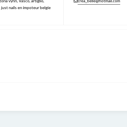
ria vynn, Vasco, artiglio,
crea_belle@hotmail.com
n just nails en impoteur belgie