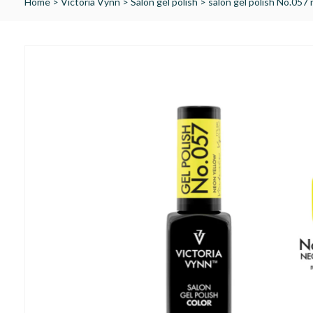
Home
>
Victoria Vynn
>
Salon gel polish
>
salon gel polish No.05