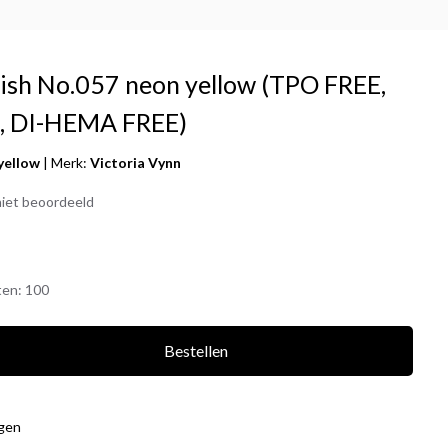
olish No.057 neon yellow (TPO FREE,
 DI-HEMA FREE)
yellow
|
Merk:
Victoria Vynn
iet beoordeeld
ten:
100
Bestellen
agen