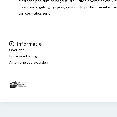
Medische pedicure en nagelstudio Officiële verdeler van Victo
mystic nails, gelacy, by djess, gel.it.up. Importeur benelux va
van cosmetics zone
Informatie
Over ons
Privacyverklaring
Algemene voorwaarden