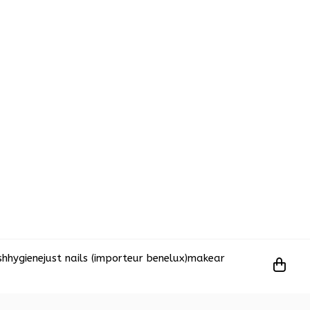
sh
hygiene
just nails (importeur benelux)
makear