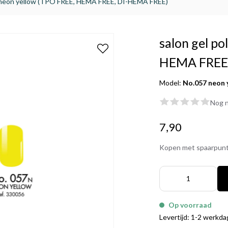
7 neon yellow (TPO FREE, HEMA FREE, DI-HEMA FREE)
salon gel p
HEMA FREE,
Model:
No.057 neon 
Nog n
7,90
Kopen met spaarpun
Op voorraad
Levertijd: 1-2 werkd