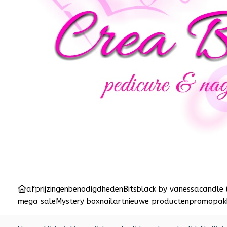
afprijzingen
benodigdheden
Bits
black by vanessa
candle 
mega sale
Mystery box
nailart
nieuwe producten
promopakk