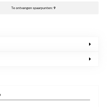
Te ontvangen spaarpunten:
9
p