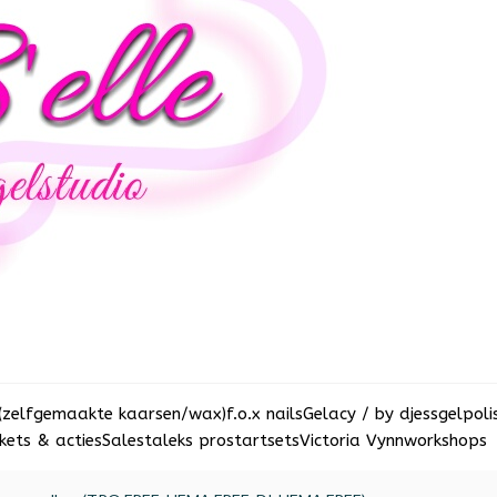
(zelfgemaakte kaarsen/wax)
f.o.x nails
Gelacy / by djess
gelpoli
ets & acties
Sale
staleks pro
startsets
Victoria Vynn
workshops