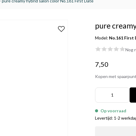
>
pure creamy hybrid salon color No.161 First Date
pure creamy
Model:
No.161 First
Nog n
7,50
Kopen met spaarpun
Op voorraad
Levertijd: 1-2 werkd