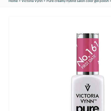
Home
>
Victoria Vynn
>
Pure creamy hybrid salon color gel polish