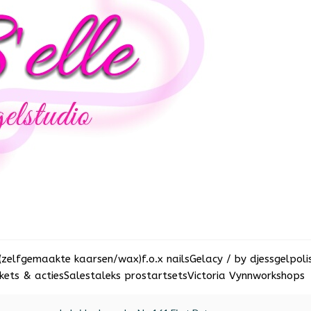
(zelfgemaakte kaarsen/wax)
f.o.x nails
Gelacy / by djess
gelpoli
ets & acties
Sale
staleks pro
startsets
Victoria Vynn
workshops