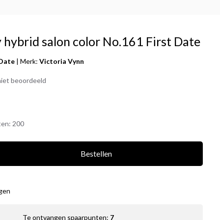
 hybrid salon color No.161 First Date
 Date
|
Merk:
Victoria Vynn
iet beoordeeld
ten:
200
Bestellen
agen
Te ontvangen spaarpunten:
7