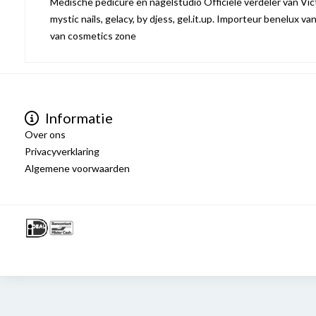
Medische pedicure en nagelstudio Officiële verdeler van Victo
mystic nails, gelacy, by djess, gel.it.up. Importeur benelux va
van cosmetics zone
Informatie
Over ons
Privacyverklaring
Algemene voorwaarden