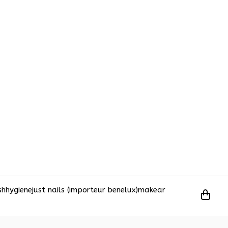
sh
hygiene
just nails (importeur benelux)
makear