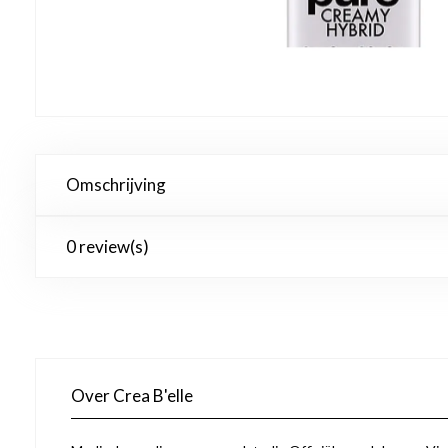
Omschrijving
0 review(s)
Over Crea B'elle