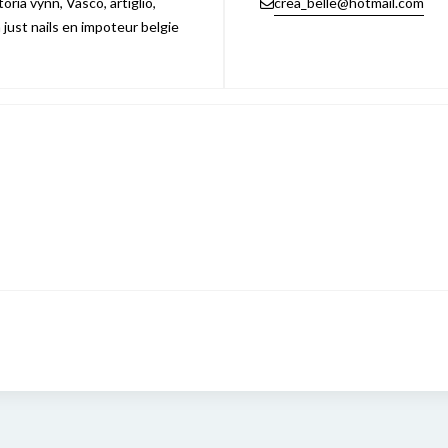
ria vynn, Vasco, artiglio,
crea_belle@hotmail.com
n just nails en impoteur belgie