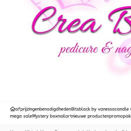
afprijzingen
benodigdheden
Bits
black by vanessa
candle 
mega sale
Mystery box
nailart
nieuwe producten
promopakk