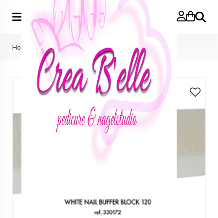
Zoeken
Home
>
Victoria Vynn
>
vijlen
>
buffer block