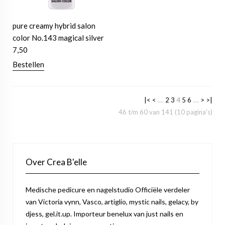
pure creamy hybrid salon
color No.143 magical silver
7,50
Bestellen
|<
<
....
2
3
4
5
6
....
>
>|
46 t/m 60 van 141 (10 pagina's)
Over Crea B'elle
Medische pedicure en nagelstudio Officiële verdeler
van Victoria vynn, Vasco, artiglio, mystic nails, gelacy, by
djess, gel.it.up. Importeur benelux van just nails en