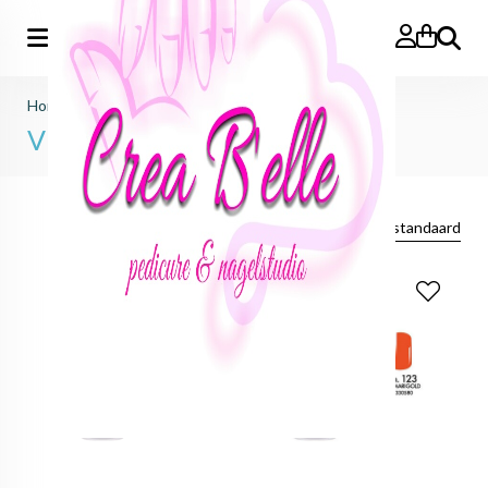
Zoeken
Home
>
Merk
>
Victoria Vynn
Victoria Vynn
Sorteer op:
standaard