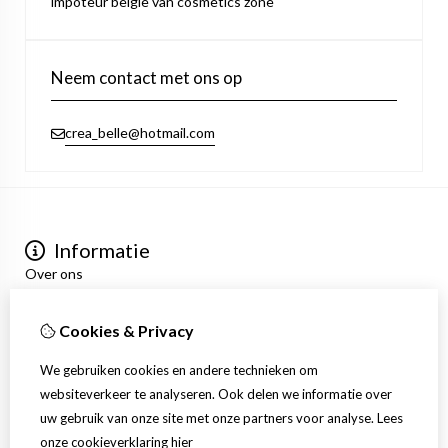
impoteur belgie van cosmetics zone
Neem contact met ons op
crea_belle@hotmail.com
Informatie
Over ons
Privacyverklaring
Algemene voorwaarden
Cookies & Privacy
Mijn account
Inloggen
We gebruiken cookies en andere technieken om
Bestelhistorie
websiteverkeer te analyseren. Ook delen we informatie over
Verlanglijst
uw gebruik van onze site met onze partners voor analyse.
Lees
Nieuwsbrief
onze cookieverklaring
hier