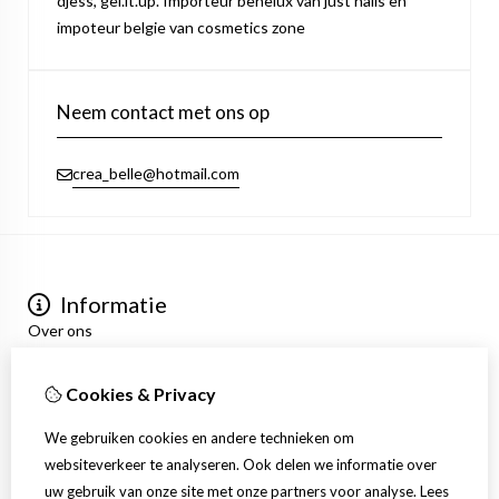
djess, gel.it.up. Importeur benelux van just nails en
impoteur belgie van cosmetics zone
Neem contact met ons op
crea_belle@hotmail.com
Informatie
Over ons
Privacyverklaring
Algemene voorwaarden
Cookies & Privacy
Mijn account
Inloggen
We gebruiken cookies en andere technieken om
Bestelhistorie
websiteverkeer te analyseren. Ook delen we informatie over
Verlanglijst
uw gebruik van onze site met onze partners voor analyse.
Lees