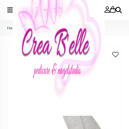
Zoeken
Home
>
verwisselbare nagelvijl 100 grit (10st)