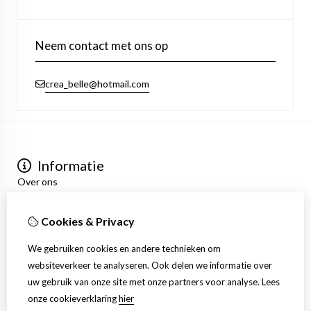
Neem contact met ons op
crea_belle@hotmail.com
Informatie
Over ons
Privacyverklaring
Algemene voorwaarden
Cookies & Privacy
Mijn account
Inloggen
We gebruiken cookies en andere technieken om
Bestelhistorie
websiteverkeer te analyseren. Ook delen we informatie over
Verlanglijst
uw gebruik van onze site met onze partners voor analyse.
Lees
Nieuwsbrief
onze cookieverklaring
hier