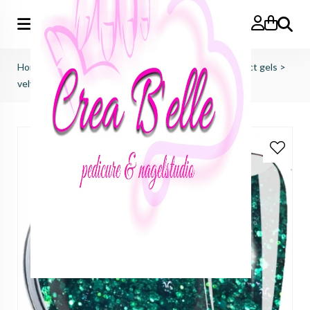
Zoeken
Home
>
just nails (importeur benelux)
>
colorgels effect gels
>
velvet claws (diamond dash)