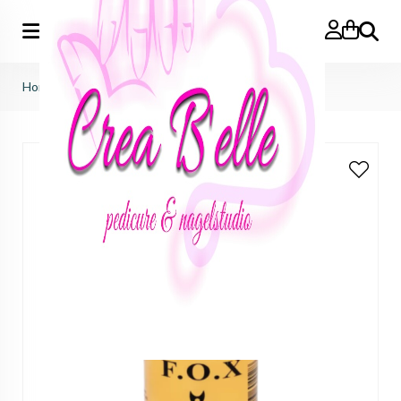
Zoeken
Home
>
f.o.x nails
>
base & top
>
Top Holographic