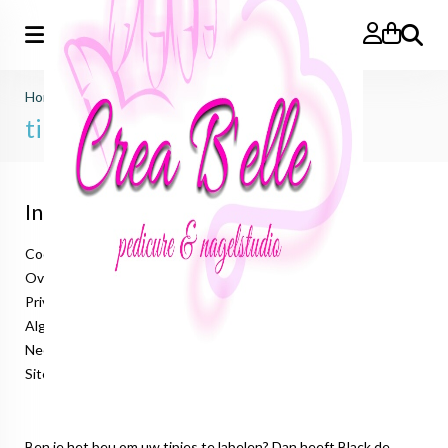
Zoeken
Home
>
tip labels
tip labels
Informatie
Cookieverklaring
Over ons
Privacyverklaring
Algemene voorwaarden
Neem contact op
Sitemap
Ben je het beu om uw tipjes te labelen? Dan heeft Black de