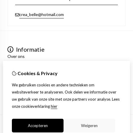
crea_belle@hotmail.com
Informatie
Over ons
Privacyverklaring
Algemene voorwaarden
Cookies & Privacy
Mijn account
Inloggen
We gebruiken cookies en andere technieken om
Bestelhistorie
websiteverkeer te analyseren. Ook delen we informatie over
Verlanglijst
uw gebruik van onze site met onze partners voor analyse.
Lees
Nieuwsbrief
onze cookieverklaring
hier
Accepteren
Weigeren
© Copyright 2026 |
TSB