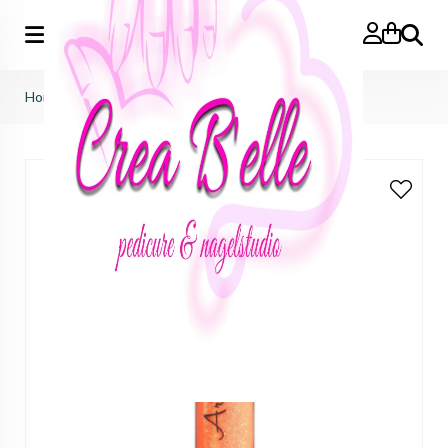
Zoeken
Home
>
Sale
>
sale
>
susan