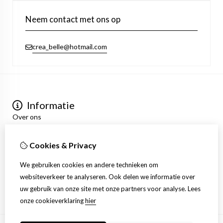
Neem contact met ons op
crea_belle@hotmail.com
Informatie
Over ons
Privacyverklaring
Algemene voorwaarden
Cookies & Privacy
Mijn account
Inloggen
We gebruiken cookies en andere technieken om
Bestelhistorie
websiteverkeer te analyseren. Ook delen we informatie over
Verlanglijst
uw gebruik van onze site met onze partners voor analyse.
Lees
Nieuwsbrief
onze cookieverklaring
hier