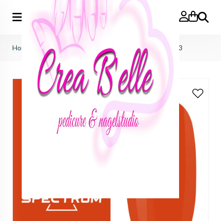
Zoeken
Home
>
f.o.x nails
>
spectrum gelpolish
>
Spectrum 073