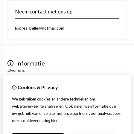
Neem contact met ons op
crea_belle@hotmail.com
Informatie
Over ons
Privacyverklaring
Algemene voorwaarden
Cookies & Privacy
Mijn account
Inloggen
We gebruiken cookies en andere technieken om
Bestelhistorie
websiteverkeer te analyseren. Ook delen we informatie over
Verlanglijst
uw gebruik van onze site met onze partners voor analyse.
Lees
Nieuwsbrief
onze cookieverklaring
hier