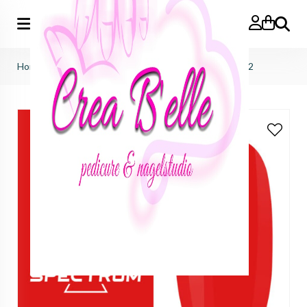
Zoeken
Home
>
f.o.x nails
>
spectrum gelpolish
>
Spectrum 072