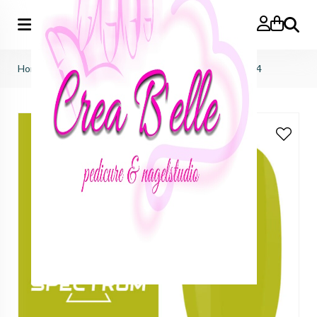
Zoeken
Home
>
f.o.x nails
>
spectrum gelpolish
>
Spectrum 064