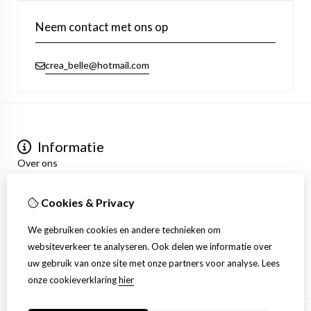
Neem contact met ons op
crea_belle@hotmail.com
Informatie
Over ons
Privacyverklaring
Algemene voorwaarden
Cookies & Privacy
Mijn account
Inloggen
We gebruiken cookies en andere technieken om
Bestelhistorie
websiteverkeer te analyseren. Ook delen we informatie over
Verlanglijst
uw gebruik van onze site met onze partners voor analyse.
Lees
Nieuwsbrief
onze cookieverklaring
hier