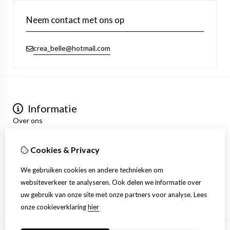
Neem contact met ons op
crea_belle@hotmail.com
Informatie
Over ons
Privacyverklaring
Algemene voorwaarden
Cookies & Privacy
Mijn account
Inloggen
We gebruiken cookies en andere technieken om
Bestelhistorie
websiteverkeer te analyseren. Ook delen we informatie over
Verlanglijst
uw gebruik van onze site met onze partners voor analyse.
Lees
Nieuwsbrief
onze cookieverklaring
hier