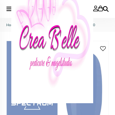
Zoeken
Home
>
f.o.x nails
>
spectrum gelpolish
>
Spectrum 060