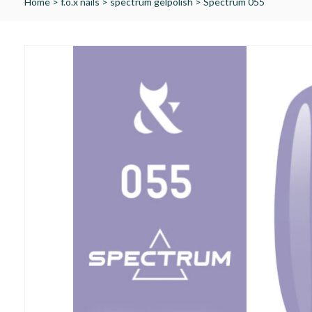
Home
>
f.o.x nails
>
spectrum gelpolish
>
Spectrum 055