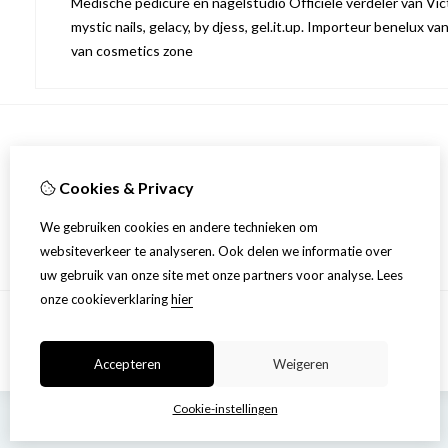
Medische pedicure en nagelstudio Officiële verdeler van Victo
mystic nails, gelacy, by djess, gel.it.up. Importeur benelux va
van cosmetics zone
Informatie
Cookies & Privacy
Over ons
Privacyverklaring
We gebruiken cookies en andere technieken om
Algemene voorwaarden
websiteverkeer te analyseren. Ook delen we informatie over
uw gebruik van onze site met onze partners voor analyse.
Lees
onze cookieverklaring
hier
Accepteren
Weigeren
Cookie-instellingen