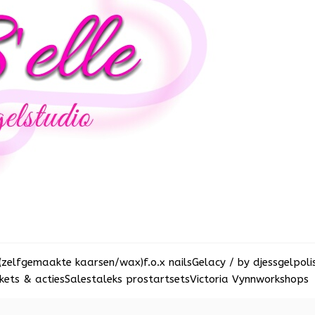
(zelfgemaakte kaarsen/wax)
f.o.x nails
Gelacy / by djess
gelpoli
ets & acties
Sale
staleks pro
startsets
Victoria Vynn
workshops