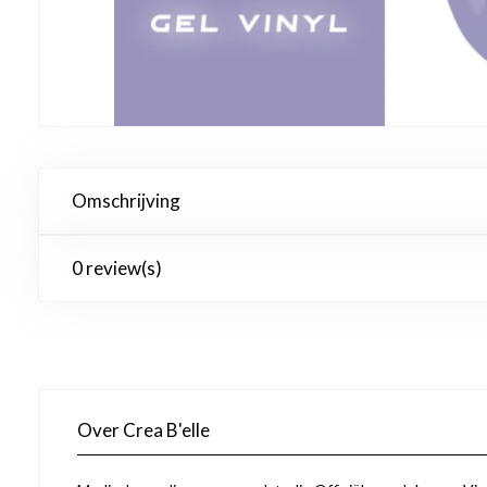
Omschrijving
0 review(s)
Over Crea B'elle