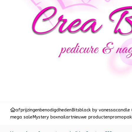
afprijzingen
benodigdheden
Bits
black by vanessa
candle 
mega sale
Mystery box
nailart
nieuwe producten
promopakk