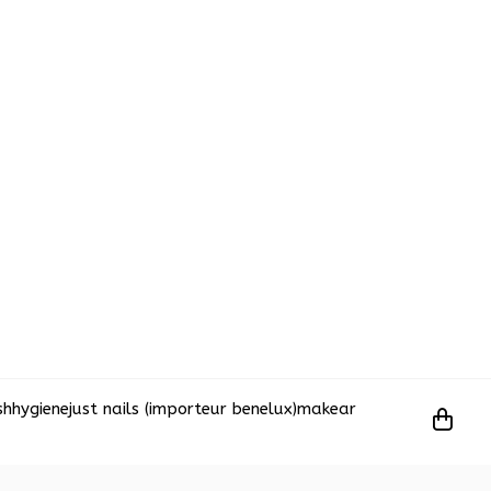
sh
hygiene
just nails (importeur benelux)
makear