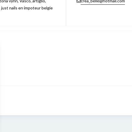
ria vynn, Vasco, artiglio,
crea_belle@hotmail.com
n just nails en impoteur belgie