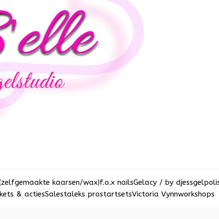
(zelfgemaakte kaarsen/wax)
f.o.x nails
Gelacy / by djess
gelpoli
ets & acties
Sale
staleks pro
startsets
Victoria Vynn
workshops