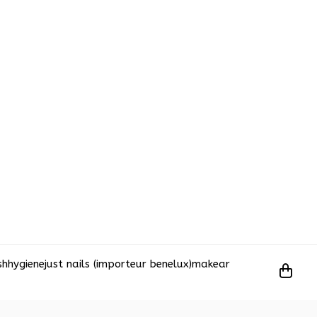
sh
hygiene
just nails (importeur benelux)
makear