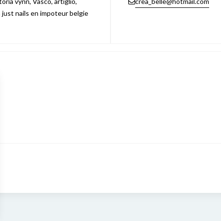
ria vynn, Vasco, artiglio,
crea_belle@hotmail.com
n just nails en impoteur belgie