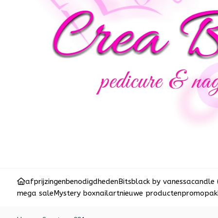
afprijzingen
benodigdheden
Bits
black by vanessa
candle 
mega sale
Mystery box
nailart
nieuwe producten
promopakk