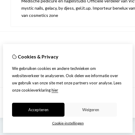
Medische pedicure en nagelstudio Officiële verdeler van Victo
mystic nails, gelacy, by djess, gel.it.up. Importeur benelux va
van cosmetics zone
Informatie
Cookies & Privacy
Over ons
Privacyverklaring
We gebruiken cookies en andere technieken om
Algemene voorwaarden
websiteverkeer te analyseren. Ook delen we informatie over
uw gebruik van onze site met onze partners voor analyse.
Lees
onze cookieverklaring
hier
Accepteren
Weigeren
Cookie-instellingen