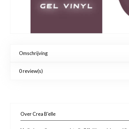
Omschrijving
0 review(s)
Over Crea B'elle