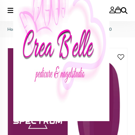
Zoeken
Home
>
f.o.x nails
>
spectrum gelpolish
>
Spectrum 030