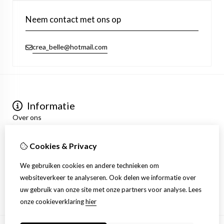
Neem contact met ons op
crea_belle@hotmail.com
Informatie
Over ons
Privacyverklaring
Algemene voorwaarden
Cookies & Privacy
Mijn account
Inloggen
We gebruiken cookies en andere technieken om
Bestelhistorie
websiteverkeer te analyseren. Ook delen we informatie over
Verlanglijst
uw gebruik van onze site met onze partners voor analyse.
Lees
Nieuwsbrief
onze cookieverklaring
hier