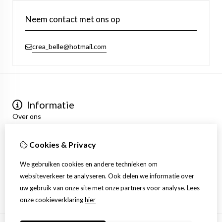
Neem contact met ons op
crea_belle@hotmail.com
Informatie
Over ons
Privacyverklaring
Algemene voorwaarden
Cookies & Privacy
Mijn account
Inloggen
We gebruiken cookies en andere technieken om
Bestelhistorie
websiteverkeer te analyseren. Ook delen we informatie over
Verlanglijst
uw gebruik van onze site met onze partners voor analyse.
Lees
Nieuwsbrief
onze cookieverklaring
hier