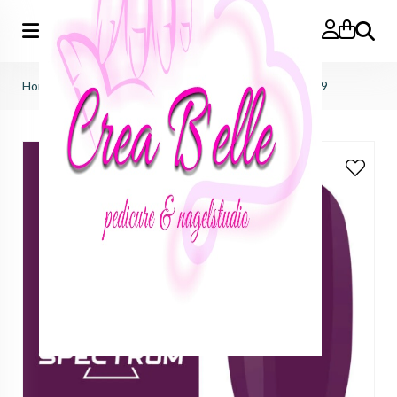
Zoeken
Home
>
f.o.x nails
>
spectrum gelpolish
>
Spectrum 029