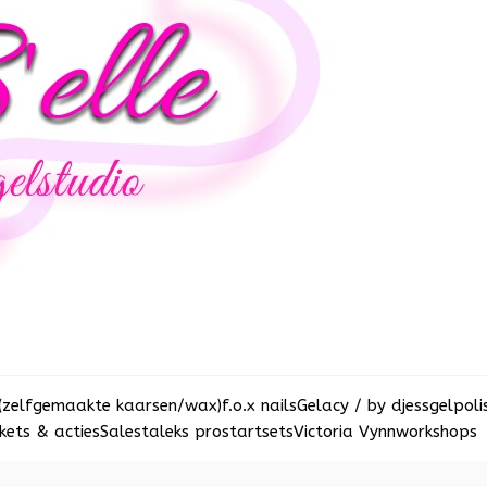
(zelfgemaakte kaarsen/wax)
f.o.x nails
Gelacy / by djess
gelpoli
ets & acties
Sale
staleks pro
startsets
Victoria Vynn
workshops