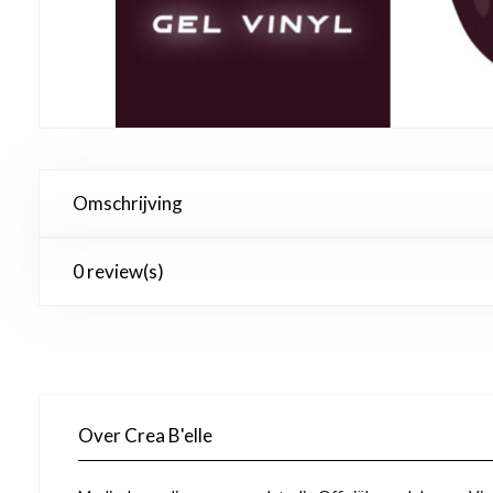
Omschrijving
0 review(s)
Over Crea B'elle