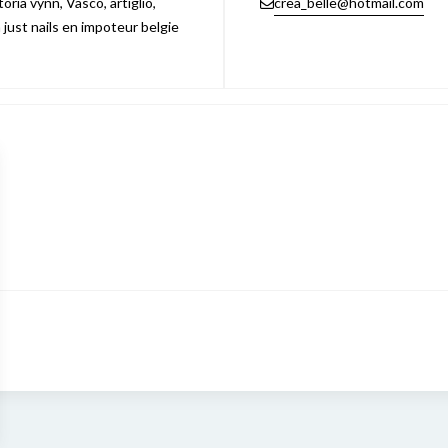
ria vynn, Vasco, artiglio,
crea_belle@hotmail.com
n just nails en impoteur belgie