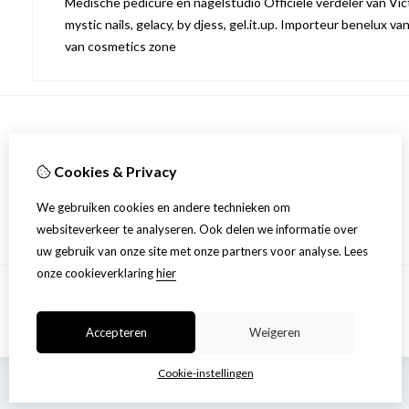
Medische pedicure en nagelstudio Officiële verdeler van Victo
mystic nails, gelacy, by djess, gel.it.up. Importeur benelux va
van cosmetics zone
Informatie
Cookies & Privacy
Over ons
Privacyverklaring
We gebruiken cookies en andere technieken om
Algemene voorwaarden
websiteverkeer te analyseren. Ook delen we informatie over
uw gebruik van onze site met onze partners voor analyse.
Lees
onze cookieverklaring
hier
Accepteren
Weigeren
Cookie-instellingen