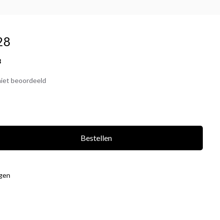
28
8
iet beoordeeld
Bestellen
agen