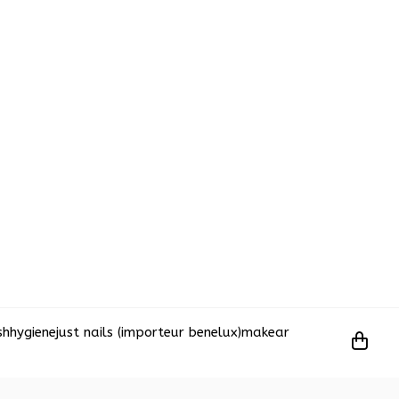
sh
hygiene
just nails (importeur benelux)
makear