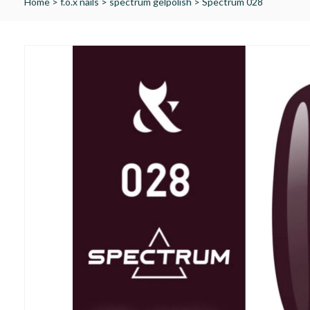
Home
>
f.o.x nails
>
spectrum gelpolish
>
Spectrum 028