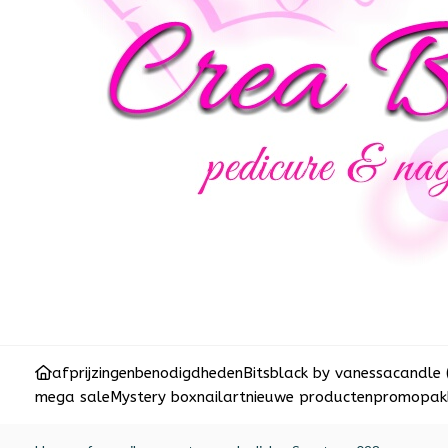
afprijzingen
benodigdheden
Bits
black by vanessa
candle 
mega sale
Mystery box
nailart
nieuwe producten
promopakk