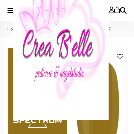
Zoeken
Home
>
f.o.x nails
>
spectrum gelpolish
>
Spectrum 017