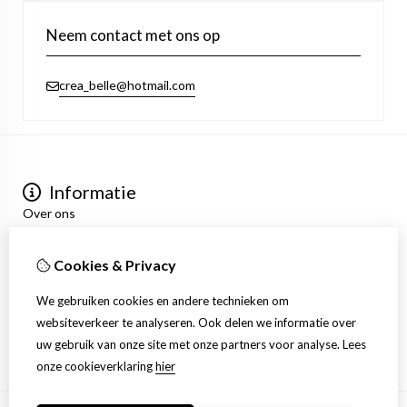
Neem contact met ons op
crea_belle@hotmail.com
Informatie
Over ons
Privacyverklaring
Algemene voorwaarden
Cookies & Privacy
Mijn account
Inloggen
We gebruiken cookies en andere technieken om
Bestelhistorie
websiteverkeer te analyseren. Ook delen we informatie over
Verlanglijst
uw gebruik van onze site met onze partners voor analyse.
Lees
Nieuwsbrief
onze cookieverklaring
hier