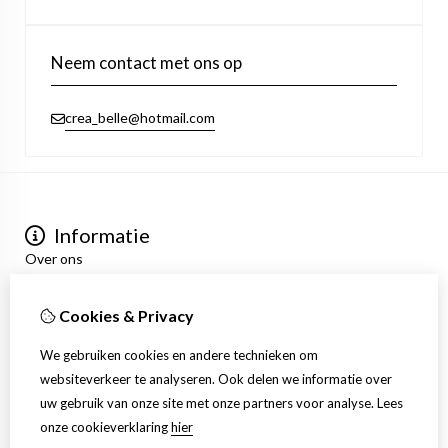
Neem contact met ons op
crea_belle@hotmail.com
Informatie
Over ons
Privacyverklaring
Algemene voorwaarden
Cookies & Privacy
Mijn account
Inloggen
We gebruiken cookies en andere technieken om
Bestelhistorie
websiteverkeer te analyseren. Ook delen we informatie over
Verlanglijst
uw gebruik van onze site met onze partners voor analyse.
Lees
Nieuwsbrief
onze cookieverklaring
hier