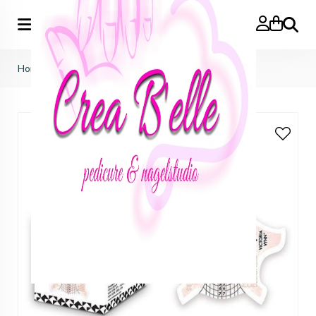
Zoeken
Home
>
Sjablonen nails forms basic 100st