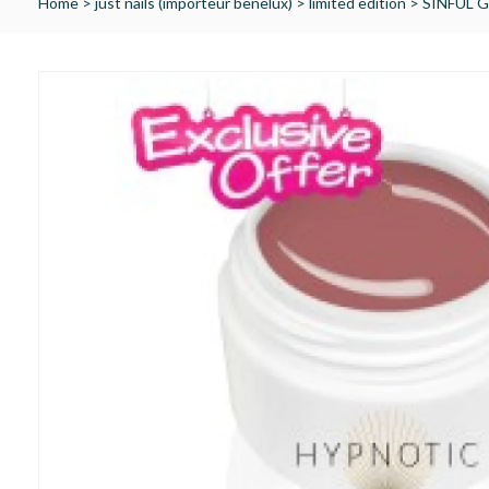
Home
>
just nails (importeur benelux)
>
limited edition
>
SINFUL G