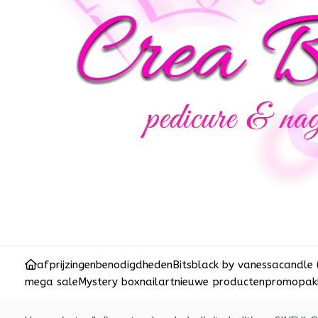
afprijzingen
benodigdheden
Bits
black by vanessa
candle 
mega sale
Mystery box
nailart
nieuwe producten
promopakk