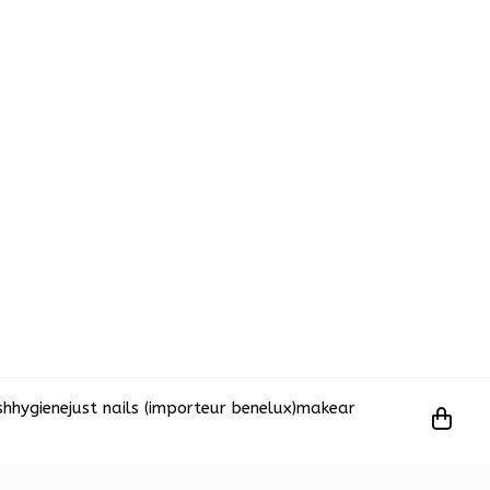
sh
hygiene
just nails (importeur benelux)
makear