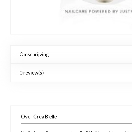
Omschrijving
0 review(s)
Over Crea B'elle