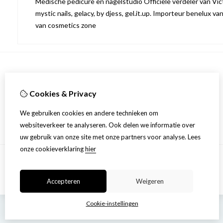
Medische pedicure en nagelstudio Officiële verdeler van Victo
mystic nails, gelacy, by djess, gel.it.up. Importeur benelux va
van cosmetics zone
Informatie
Cookies & Privacy
Over ons
Privacyverklaring
We gebruiken cookies en andere technieken om
Algemene voorwaarden
websiteverkeer te analyseren. Ook delen we informatie over
uw gebruik van onze site met onze partners voor analyse.
Lees
onze cookieverklaring
hier
Accepteren
Weigeren
Cookie-instellingen