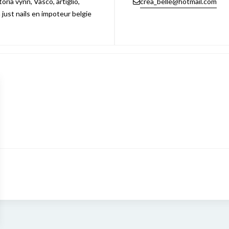
ria vynn, Vasco, artiglio,
crea_belle@hotmail.com
n just nails en impoteur belgie