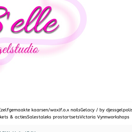
(zelfgemaakte kaarsen/wax)
f.o.x nails
Gelacy / by djess
gelpoli
ets & acties
Sale
staleks pro
startsets
Victoria Vynn
workshops