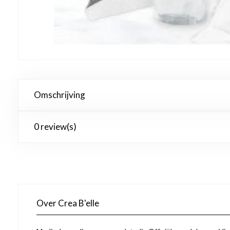
Omschrijving
0 review(s)
Over Crea B'elle