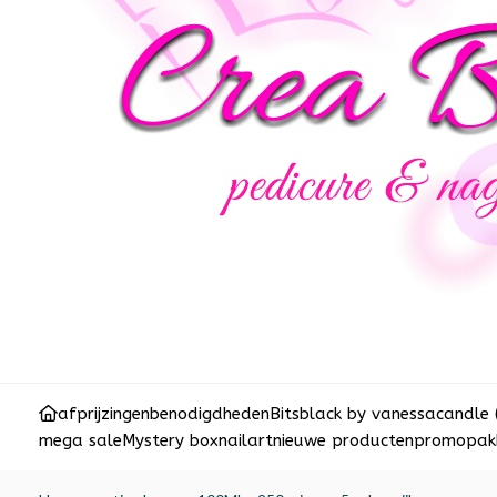
afprijzingen
benodigdheden
Bits
black by vanessa
candle 
mega sale
Mystery box
nailart
nieuwe producten
promopakk