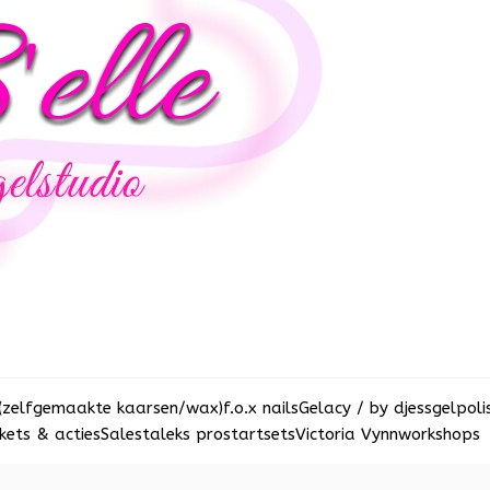
(zelfgemaakte kaarsen/wax)
f.o.x nails
Gelacy / by djess
gelpoli
ets & acties
Sale
staleks pro
startsets
Victoria Vynn
workshops