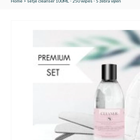
Home
>
setje cleanser 100ML - 250 wipes - 5 zebra vijlen