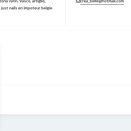
ria vynn, Vasco, artiglio,
crea_belle@hotmail.com
n just nails en impoteur belgie