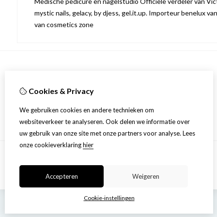
Medische pedicure en nagelstudio Officiële verdeler van Victo
mystic nails, gelacy, by djess, gel.it.up. Importeur benelux va
van cosmetics zone
Informatie
Cookies & Privacy
Over ons
Privacyverklaring
We gebruiken cookies en andere technieken om
Algemene voorwaarden
websiteverkeer te analyseren. Ook delen we informatie over
uw gebruik van onze site met onze partners voor analyse.
Lees
onze cookieverklaring
hier
Accepteren
Weigeren
Cookie-instellingen