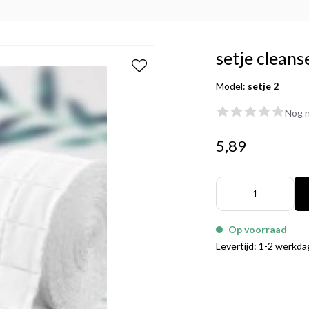
setje cleans
Model:
setje 2
Nog n
5,89
Op voorraad
Levertijd: 1-2 werkd