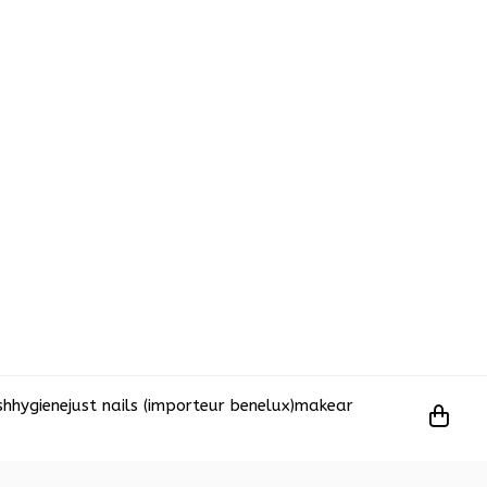
sh
hygiene
just nails (importeur benelux)
makear