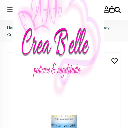
Zoeken
Home
>
Victoria Vynn
>
Verzorging
>
Senso Hand & Body
Cream - Kiss Me