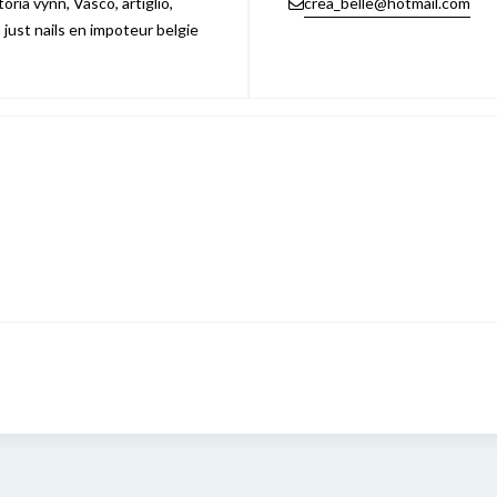
ria vynn, Vasco, artiglio,
crea_belle@hotmail.com
n just nails en impoteur belgie