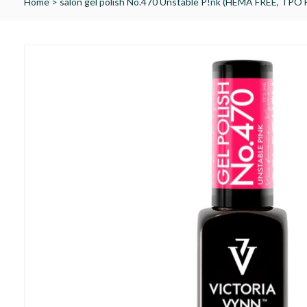
Home
>
salon gel polish No.470 Unstable P!nk (HEMA FREE, TPO