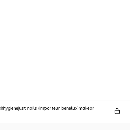
sh
hygiene
just nails (importeur benelux)
makear