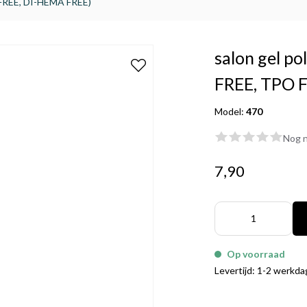
 FREE, DI-HEMA FREE)
salon gel p
FREE, TPO 
Model:
470
Nog n
7,90
Op voorraad
Levertijd: 1-2 werkd