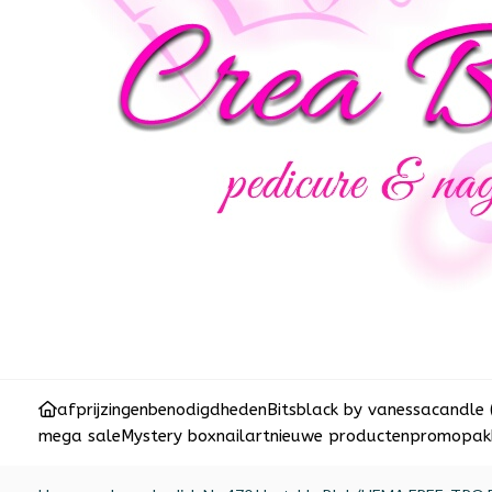
afprijzingen
benodigdheden
Bits
black by vanessa
candle 
mega sale
Mystery box
nailart
nieuwe producten
promopakk