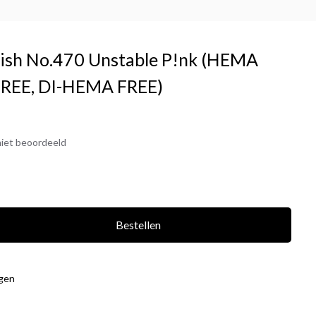
olish No.470 Unstable P!nk (HEMA
FREE, DI-HEMA FREE)
iet beoordeeld
Bestellen
agen