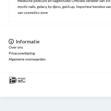
Medische pedicure en nagelstudio Officiële verdeler van Victo
mystic nails, gelacy, by djess, gel.it.up. Importeur benelux va
van cosmetics zone
Informatie
Over ons
Privacyverklaring
Algemene voorwaarden