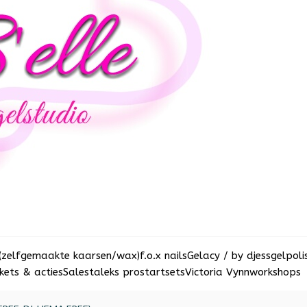
(zelfgemaakte kaarsen/wax)
f.o.x nails
Gelacy / by djess
gelpoli
ets & acties
Sale
staleks pro
startsets
Victoria Vynn
workshops