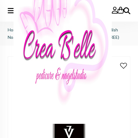
Zoeken
Home
>
Victoria Vynn
>
Salon gel polish
>
salon gel polish
No.440 Redcoco (HEMA FREE, TPO FREE, DI-HEMA FREE)