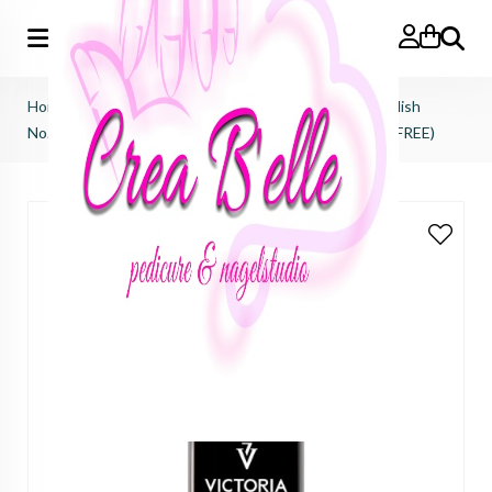
Zoeken
Home
>
Victoria Vynn
>
Salon gel polish
>
salon gel polish
No.408 Moonlight (HEMA FREE, TPO FREE, DI-HEMA FREE)