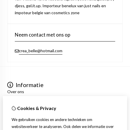
djess, gel.it.up. Importeur benelux van just nails en
impoteur belgie van cosmetics zone
Neem contact met ons op
crea_belle@hotmail.com
Informatie
Over ons
Privacyverklaring
Algemene voorwaarden
Cookies & Privacy
Mijn account
Inloggen
We gebruiken cookies en andere technieken om
Bestelhistorie
websiteverkeer te analyseren. Ook delen we informatie over