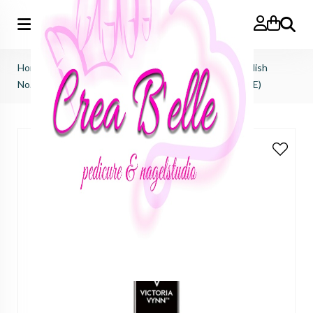
Zoeken
Home
>
Victoria Vynn
>
Salon gel polish
>
salon gel polish
No.369 Fresco (TPO FREE, HEMA FREE, DI-HEMA FREE)