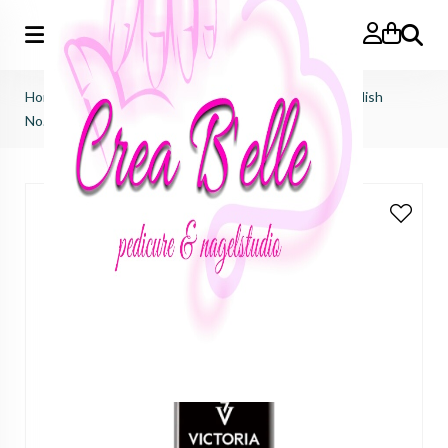
Zoeken
Home
>
Victoria Vynn
>
Salon gel polish
>
salon gel polish
No.339 Psycho Orange